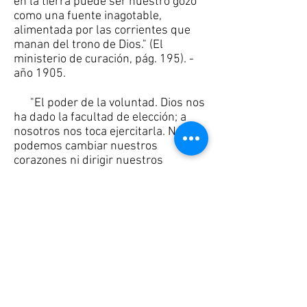
en la tierra puede ser nuestro gozo
como una fuente inagotable,
alimentada por las corrientes que
manan del trono de Dios." (El
ministerio de curación, pág. 195). -
año 1905.
"El poder de la voluntad. Dios nos
ha dado la facultad de elección; a
nosotros nos toca ejercitarla. No
podemos cambiar nuestros
corazones ni dirigir nuestros
pensamientos, impulsos y afectos.
No podemos hacernos puros,
propios para el servicio de Dios.
Pero sí podemos escoger el servir a
Dios; podemos entregarle nuestra
voluntad, y entonces él obrará en
nosotros el querer y el hacer según
su buena voluntad. Así toda nuestra
naturaleza se someterá a la
dirección de Cristo. Mediante el