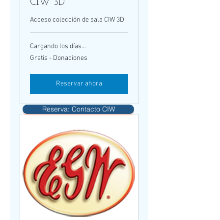
CIW 3D
Acceso colección de sala CIW 3D
Cargando los días...
Gratis
Gratis - Donaciones
-
Donaciones
Reservar ahora
Reserva: Contacto CIW