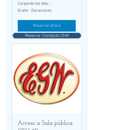
Cargando los días...
Gratis
Gratis - Donaciones
-
Donaciones
Reservar ahora
Reserva: Contacto CHA
Acceso a Sala pública