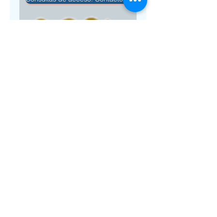
Certificación de
MiniCentros White
Visita de certificación de
inauguración de Mini Centro
White
1 h
Gratis
Gratis