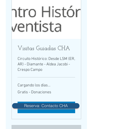
Visitas Guiadas CHA
Circuito Histórico: Desde LSM (ER,
AR) - Diamante - Aldea Jacobi -
Crespo Campo
Cargando los días...
Gratis
Gratis - Donaciones
-
Donaciones
Reserva: Contacto CHA
Reservar ahora