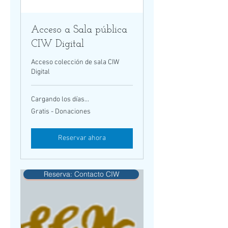
Acceso a Sala pública
CIW Digital
Acceso colección de sala CIW
Digital
Cargando los días...
Gratis
Gratis - Donaciones
-
Donaciones
Reservar ahora
Reserva: Contacto CIW