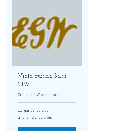
Visita guiada Salas
CIW
Conocer CIW por dentro
Cargando los días...
Gratis
Gratis - Donaciones
-
Donaciones